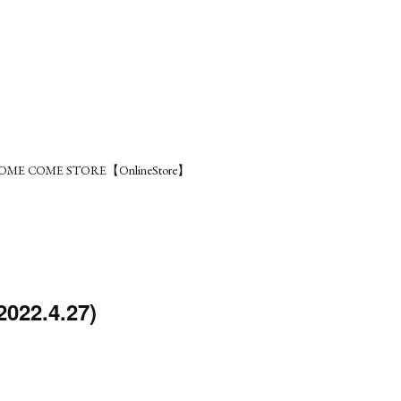
OME COME STORE【OnlineStore】
22.4.27)