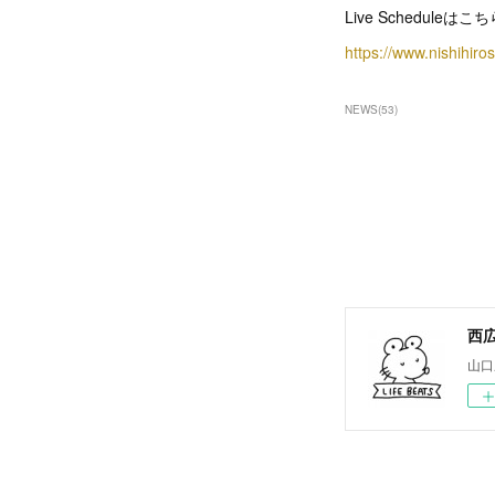
Live Scheduleはこ
https://www.nishihi
NEWS
(
53
)
西広
山口