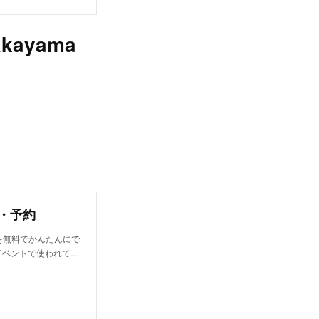
ayama
入・予約
を無料でかんたんにで
イベントで使われて…