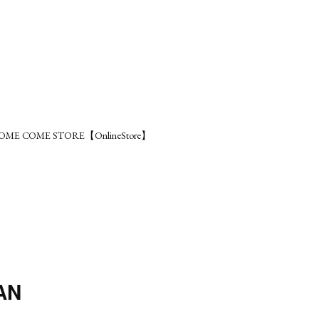
OME COME STORE【OnlineStore】
AN