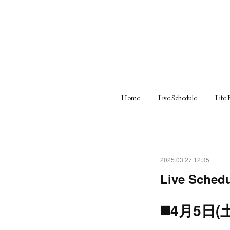
Home
Live Schedule
Life 
2025.03.27 12:35
Live Sched
◼️4月5日