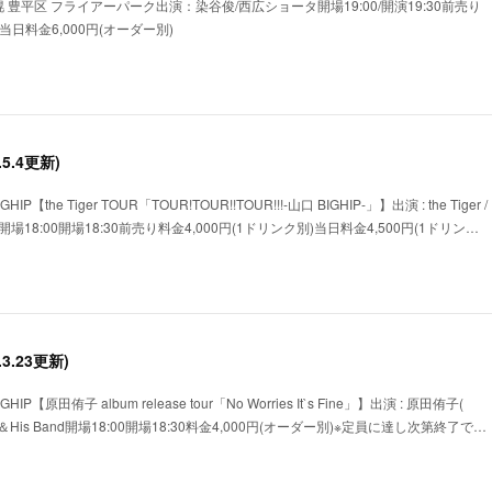
/ 札幌 豊平区 フライアーパーク出演：染谷俊/西広ショータ開場19:00/開演19:30前売り
)当日料金6,000円(オーダー別)
6.5.4更新)
HIP【the Tiger TOUR「TOUR!TOUR!!TOUR!!!-山口 BIGHIP-」】出演 : the Tiger /
開場18:00開場18:30前売り料金4,000円(1ドリンク別)当日料金4,500円(1ドリン…
6.3.23更新)
HIP【原田侑子 album release tour「No Worries It`s Fine」】出演 : 原田侑子(
ョータ＆His Band開場18:00開場18:30料金4,000円(オーダー別)※定員に達し次第終了で…