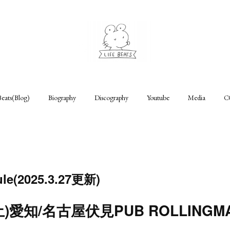
Beats(Blog)
Biography
Discography
Youtube
Media
C
ule(2025.3.27更新)
(土)愛知/名古屋伏見PUB ROLLINGM