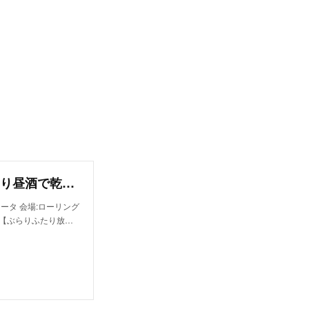
ぶらりふたり放浪記単独公演〜春だ花見だぶらり昼酒で乾杯〜
ョータ 会場:ローリング
トル【ぶらりふたり放…