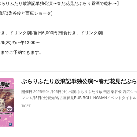
ぶらりふたり放浪記単独公演〜春だ花見だぶらり昼酒で乾杯〜】
浪記(染谷俊と西広ショータ)
付き、ドリンク別)/当日6,000円(軽食付き、ドリンク別)
9(木)の正午12:00〜
名までご予約できます。
開催日:2025年04月05日(土) 出演:ぶらりふたり放浪記 染谷俊 西広シ
マン 4月5日(土)愛知/名古屋伏見PUB ROLLINGMANイベントタイ
TIGET