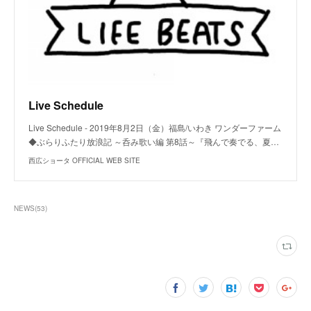
Live Schedule
Live Schedule - 2019年8月2日（金）福島/いわき ワンダーファーム
◆ぶらりふたり放浪記 ～呑み歌い編 第8話～『飛んで奏でる、夏…
西広ショータ OFFICIAL WEB SITE
NEWS
(
53
)