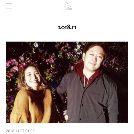
2018
.
11
2018.11.27 01:28