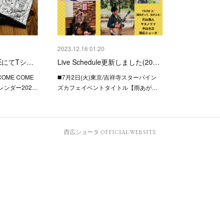
2023.12.16 01:20
REにてTシ…
Live Schedule更新しました(20…
COME COME
◼️7月2日(火)東京/吉祥寺スターパイン
レンダー202…
ズカフェイベントタイトル【雨あが…
西広ショータ OFFICIAL WEB SITE