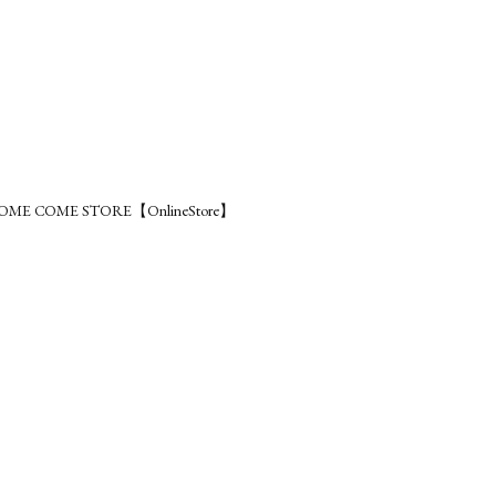
OME COME STORE【OnlineStore】