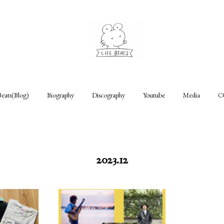
Beats(Blog)
Biography
Discography
Youtube
Media
C
2023
.
12