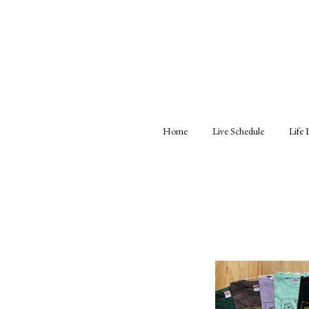
Home
Live Schedule
Life 